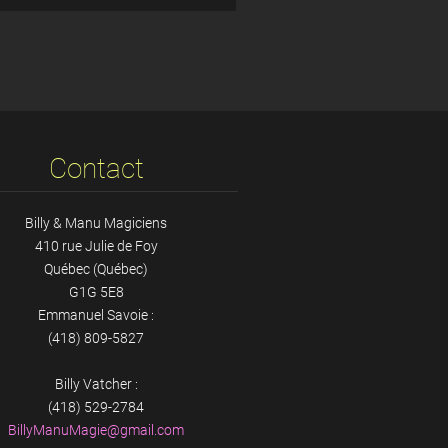
Contact
Billy & Manu Magiciens
410 rue Julie de Foy
Québec (Québec)
G1G 5E8
Emmanuel Savoie :
(418) 809-5827
Billy Vatcher :
(418) 529-2784
BillyMan
uMagie@g
mail.com